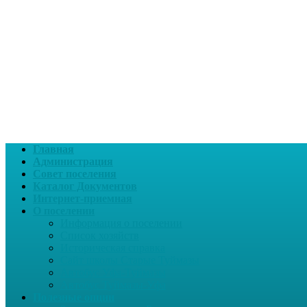
Главная
Администрация
Совет поселения
Каталог Документов
Интернет-приемная
О поселении
Информация о поселении
Список хозяйств
Историческая справка
Сайт школы Старые Туймазы
Автобус Уфа-Туймазы
Автобус Туймазы-Уфа
Полезные опции