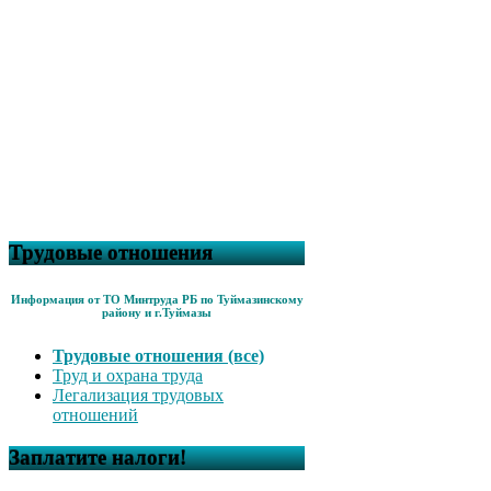
Трудовые отношения
Информация от ТО Минтруда РБ по Туймазинскому
району и г.Туймазы
Трудовые отношения (все)
Труд и охрана труда
Легализация трудовых
отношений
Заплатите налоги!