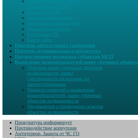
Законодательство России.
Расширенный поиск
Гимны РФ и РБ
Интерактивная карта
Расписание станция Уфа
Проверка на вирусы
Программа ТВ
Карта сайта
Перечень обязательных требований
Перечень муниципального имущества
Имущественная поддержка субъектов МСП
Выявление правообладателей ранее учтенных объект
Перечень ранее учтенных объектов
недвижимости, право
собственности на которые на
зарегистрированы
Проекты решений о выявлении
правообладателей, ранее учтенных
объектов недвижимости
Уведомления о проведении осмотра
объектов недвижимости
Прокуратура информирует
Противодействие коррупции
Антитеррор. Защита от ЧС ГО